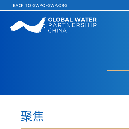
跳
BACK TO GWPO-GWP.ORG
至
内
容
聚焦