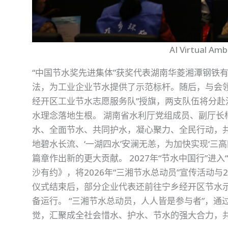
AI Virtual Am
“中国节水奖先进集体”获奖代表湖南华菱湘潭钢铁
法，为工业企业节水提供了示范标杆。随后，与会领
经开区工业节水志愿服务队”授旗，两支队伍将分赴
水理念落地生根。 湖南省水利厅党组成员、副厅长
水、全面节水、共同护水，凝心聚力、全民行动，
地碧水长流、‘一湖四水’安澜无恙，为加快实现‘三
篇章作出新的更大贡献。 2027年“节水中国行”进
沙有约》，将2026年“三湘节水总动员”宣传活动与
仪式结束后，部分企业代表还前往宁乡经开区节水
备运行。 “三湘节水总动员，人人皆是参与者”，
觉，汇聚成全社会惜水、护水、节水的强大合力，