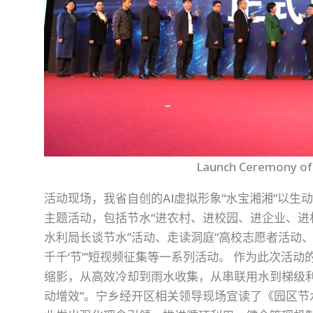
Launch Ceremony of
活动现场，我省自创的AI虚拟形象“水宝湘湘”以生动
主题活动，包括节水“进农村、进校园、进企业、进
水利局长谈节水”活动、走读洞庭”高校志愿者活动
千千‘节’”短视频征集等一系列活动。 作为此次活
缩影，从高效冷却到雨水收集，从串联用水到梯级利
动增效”。宁乡经开区相关领导现场宣读了《园区节