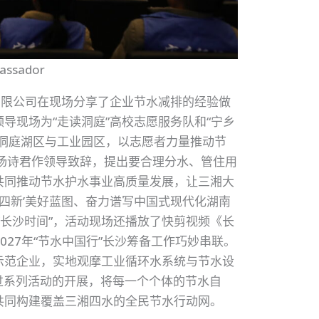
bassador
有限公司在现场分享了企业节水减排的经验做
导现场为“走读洞庭”高校志愿服务队和“宁乡
洞庭湖区与工业园区，以志愿者力量推动节
杨诗君作领导致辞，提出要合理分水、管住用
共同推动节水护水事业高质量发展，让三湘大
高四新’美好蓝图、奋力谱写中国式现代化湖南
入“长沙时间”，活动现场还播放了快剪视频《长
2027年“节水中国行”长沙筹备工作巧妙串联。
示范企业，实地观摩工业循环水系统与节水设
通过系列活动的开展，将每一个个体的节水自
共同构建覆盖三湘四水的全民节水行动网。