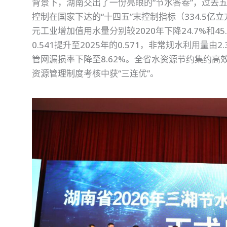
背景下，湖南交出了一份亮眼的“节水答卷”，过去五
控制在国家下达的“十四五”末控制指标（334.5
元工业增加值用水量分别较2020年下降24.7%和4
0.541提升至2025年的0.571，非常规水利用量由
管网漏损率下降至8.62%。全省水资源节约集约
资源管理制度考核中获“三连优”。