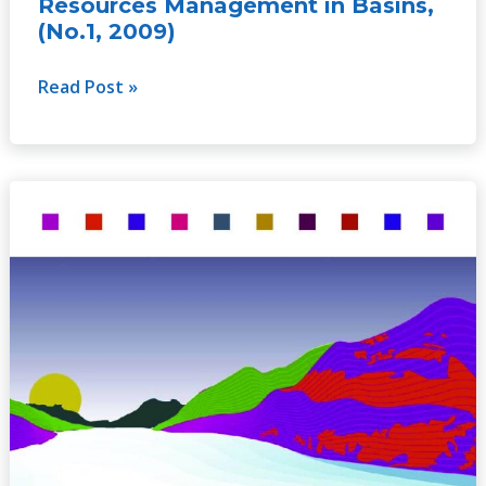
Resources Management in Basins,
(No.1, 2009)
Read Post »
A
Handbook
for
Integrated
Water
Resources
Management
in
Transboundary
Basins
of