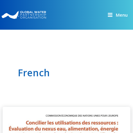
Skip
to
Menu
content
French
Concilier
les
utilisations