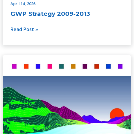
April 14, 2026
GWP Strategy 2009-2013
Read Post »
A
Handbook
for
Integrated
Water
Resources
Management
in
Basins,
(No.1,