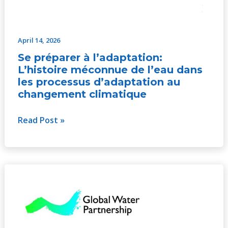
April 14, 2026
Se préparer à l’adaptation:
L’histoire méconnue de l’eau dans
les processus d’adaptation au
changement climatique
Read Post »
La
prise
en
compte
de