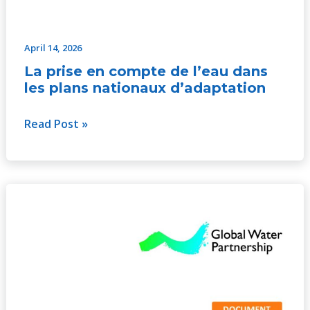
April 14, 2026
La prise en compte de l’eau dans
les plans nationaux d’adaptation
Read Post »
Égalité
des
genres
et
inclusion
dans
la