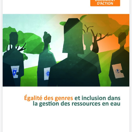
gestion
des
ressources
en
eau
–
document
d’action