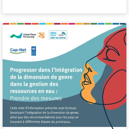
Progresser
dans
l’intégration
de
la
dimension
de
genre
dans
la
gestion
des
ressources
en