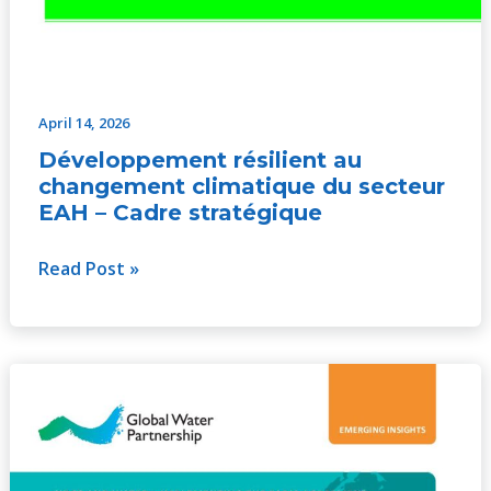
April 14, 2026
Développement résilient au
changement climatique du secteur
EAH – Cadre stratégique
Read Post »
Se
préparer
à
l’adaptation: