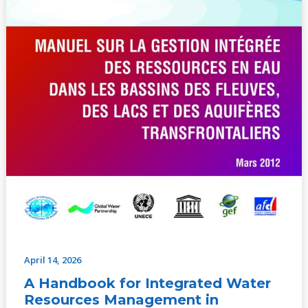
Rivers,
Lakes
and
Aquifers
(No.2,
2012)
April 14, 2026
A Handbook for Integrated Water
Resources Management in