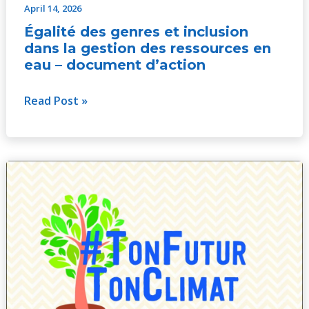
April 14, 2026
Égalité des genres et inclusion
dans la gestion des ressources en
eau – document d’action
Read Post »
Rapport
de
capitalisation
de
TFTC
au
Bénin