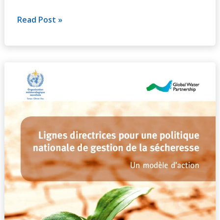
l’alimentation
en
Read Post »
eau
et
l’assainissement
Lignes
en
directrices
Afrique
pour
une
politique
nationale
de
gestion
de
la
sécheresse
–