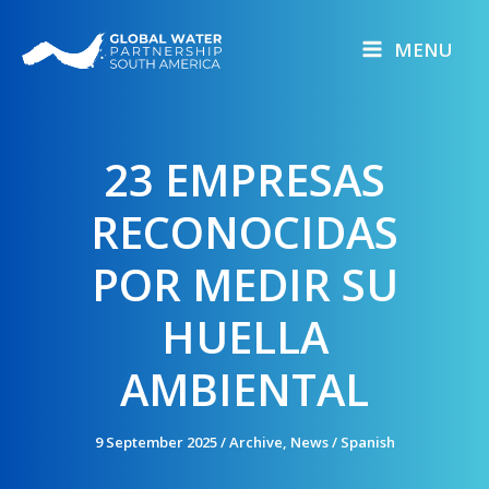
Skip
to
MENU
content
23 EMPRESAS
RECONOCIDAS
POR MEDIR SU
HUELLA
AMBIENTAL
9 September 2025
/
Archive
,
News
/
Spanish