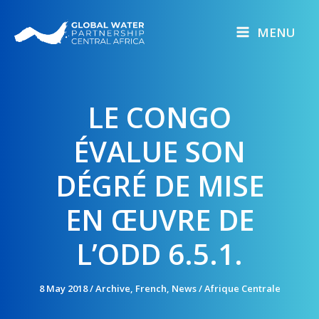
Skip
to
MENU
content
LE CONGO
ÉVALUE SON
DÉGRÉ DE MISE
EN ŒUVRE DE
L’ODD 6.5.1.
8 May 2018
/
Archive
,
French
,
News
/
Afrique Centrale