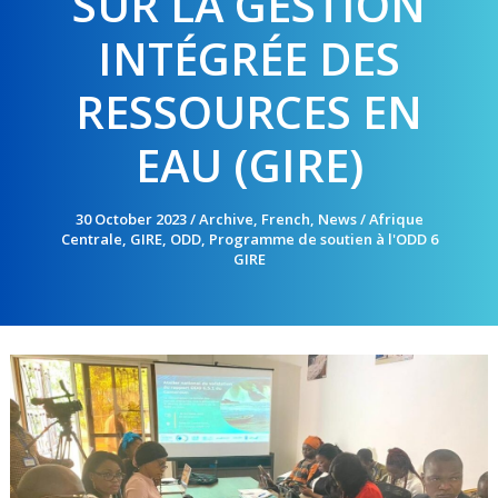
SUR LA GESTION
INTÉGRÉE DES
RESSOURCES EN
EAU (GIRE)
30 October 2023
/
Archive
,
French
,
News
/
Afrique
Centrale
,
GIRE
,
ODD
,
Programme de soutien à l'ODD 6
GIRE