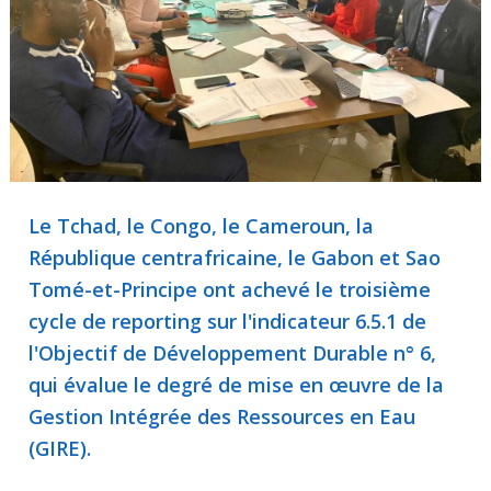
Le Tchad, le Congo, le Cameroun, la
République centrafricaine, le Gabon et Sao
Tomé-et-Principe ont achevé le troisième
cycle de reporting sur l'indicateur 6.5.1 de
l'Objectif de Développement Durable n° 6,
qui évalue le degré de mise en œuvre de la
Gestion Intégrée des Ressources en Eau
(GIRE).