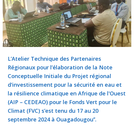
L’Atelier Technique des Partenaires
Régionaux pour l’élaboration de la Note
Conceptuelle Initiale du Projet régional
d'investissement pour la sécurité en eau et
la résilience climatique en Afrique de l'Ouest
(AIP – CEDEAO) pour le Fonds Vert pour le
Climat (FVC) s’est tenu du 17 au 20
septembre 2024 à Ouagadougou’’.