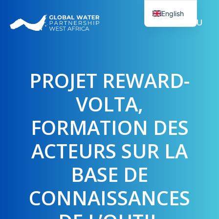
Skip
English
to
MENU
French
content
PROJET REWARD-
VOLTA,
FORMATION DES
ACTEURS SUR LA
BASE DE
CONNAISSANCES