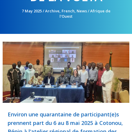
7 May 2025
/
Archive
,
French
,
News
/
Afrique de
l'Ouest
Environ une quarantaine de participant(e)s
prennent part du 6 au 8 mai 2025 à Cotonou,
Bénin à l’atelier régional de formation des