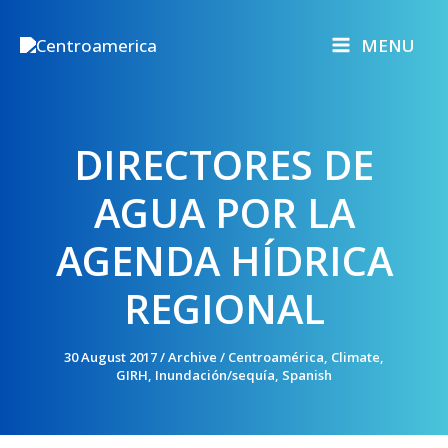
Skip
to
MENU
content
DIRECTORES DE
AGUA POR LA
AGENDA HÍDRICA
REGIONAL
30 August 2017
/
Archive
/
Centroamérica
,
Climate
,
GIRH
,
Inundación/sequía
,
Spanish