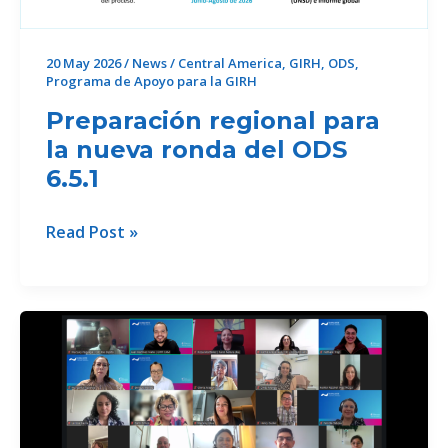
sede
dual
20 May 2026
/
News
/
Central America
,
GIRH
,
ODS
,
Programa de Apoyo para la GIRH
Preparación regional para
la nueva ronda del ODS
6.5.1
Preparación
Read Post »
regional
para
la
nueva
ronda
del
ODS
6.5.1