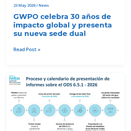
23 May 2026
/
News
GWPO celebra 30 años de
impacto global y presenta
su nueva sede dual
GWPO
Read Post »
celebra
30
años
de
impacto
global
y
presenta
su
nueva