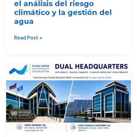
el análisis del riesgo
climático y la gestión del
agua
GWP
Read Post »
Guatemala
promueve
el
análisis
del
riesgo
climático
y
la
gestión
del
agua