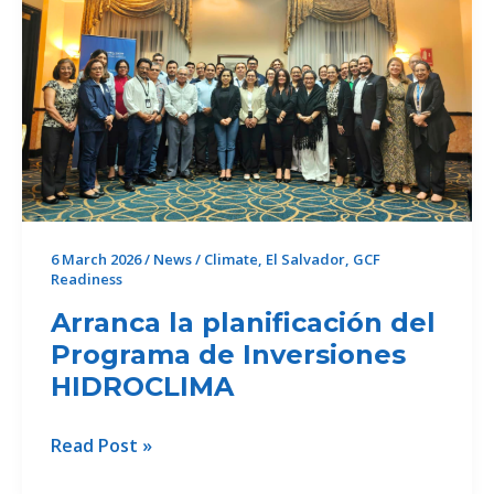
en
Honduras
6 March 2026
/
News
/
Climate
,
El Salvador
,
GCF
Readiness
Arranca la planificación del
Programa de Inversiones
HIDROCLIMA
Arranca
Read Post »
la