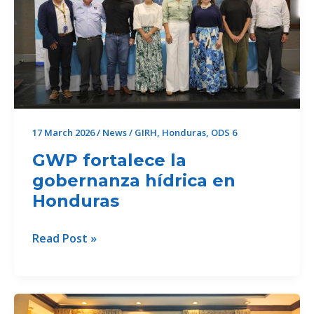
17 March 2026
/
News
/
GIRH
,
Honduras
,
ODS 6
GWP fortalece la
gobernanza hídrica en
Honduras
GWP
Read Post »
fortalece
la
gobernanza
hídrica