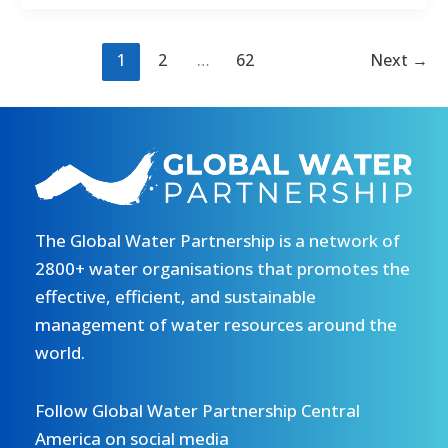
planificación
del
Programa
1
2
…
62
Next
→
de
Inversiones
HIDROCLIMA
The Global Water Partnership is a network of
2800+ water organisations that promotes the
effective, efficient, and sustainable
management of water resources around the
world.
Follow Global Water Partnership Central
America on social media