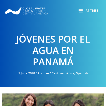
Skip
to
MENU
content
JÓVENES POR EL
AGUA EN
PANAMÁ
3 June 2018
/
Archive
/
Centroamérica
,
Spanish