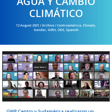
AGUA Y CAMBIO
CLIMÁTICO
12 August 2021
/
Archive
/
Centroamérica
,
Climate
,
Gender
,
GIRH
,
ODS
,
Spanish
GWP Centro y Sudamérica realizaron un