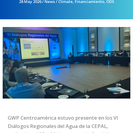
28 May 2026
/
News
/
Climate
,
Financiamiento
,
ODS
GWP Centroamérica estuvo presente en los VI
Diálogos Regionales del Agua de la CEPAL,