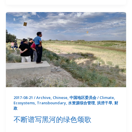
Oasis
by
the
River
Black
2017-08-21
/
Archive
,
Chinese
,
中国地区委员会
/
Climate
,
Ecosystems
,
Transboundary
,
水资源综合管理
,
洪涝干旱
,
财
政
不断谱写黑河的绿色颂歌