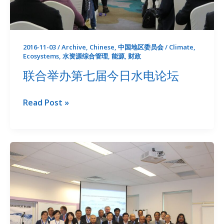
2016-11-03
/
Archive
,
Chinese
,
中国地区委员会
/
Climate
,
Ecosystems
,
水资源综合管理
,
能源
,
财政
联合举办第七届今日水电论坛
联
Read Post »
合
举
办
第
七
届
今
日
水