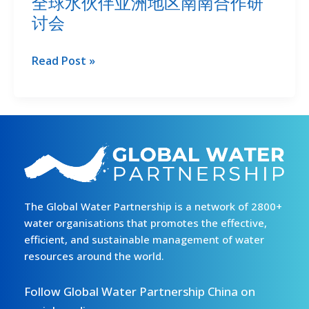
全球水伙伴亚洲地区南南合作研
讨会
全
Read Post »
球
水
伙
伴
亚
洲
地
区
The Global Water Partnership is a network of 2800+
南
water organisations that promotes the effective,
南
efficient, and sustainable management of water
resources around the world.
合
作
Follow Global Water Partnership China on
研