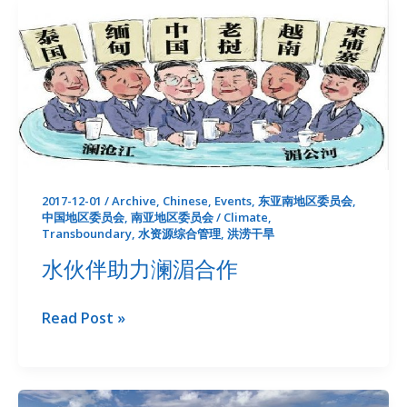
Research
at
County
Level
–
Field
Investigation
Undertaken
2017-12-01
/
Archive
,
Chinese
,
Events
,
东亚南地区委员会
,
in
中国地区委员会
,
南亚地区委员会
/
Climate
,
Sichuan
Transboundary
,
水资源综合管理
,
洪涝干旱
Province
水伙伴助力澜湄合作
水
Read Post »
伙
伴
助