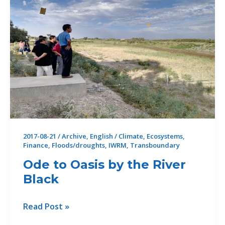
力
澜
湄
合
作
2017-08-21
/
Archive
,
English
/
Climate
,
Ecosystems
,
Finance
,
Floods/droughts
,
IWRM
,
Transboundary
Ode to Oasis by the River
Black
Ode
Read Post »
to