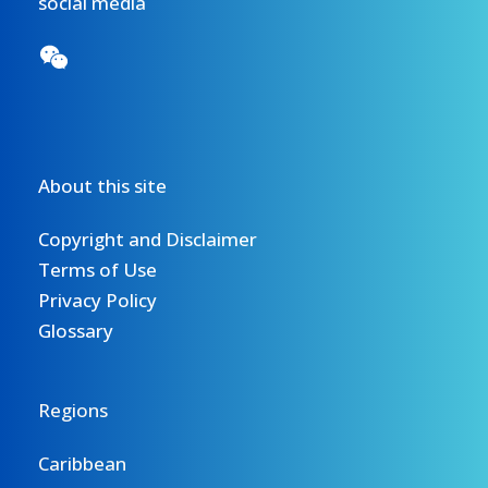
social media
讨
会
About this site
Copyright and Disclaimer
Terms of Use
Privacy Policy
Glossary
Regions
Caribbean