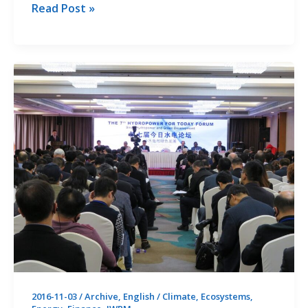
不
Read Post »
断
谱
写
黑
河
的
绿
色
颂
歌
2016-11-03
/
Archive
,
English
/
Climate
,
Ecosystems
,