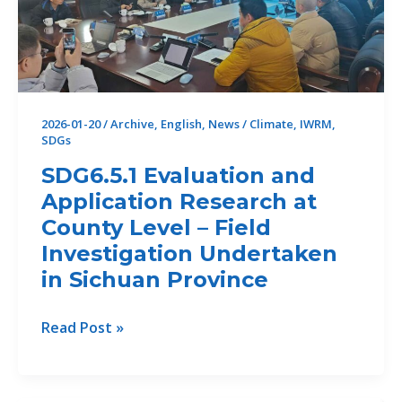
2026-01-20
/
Archive
,
English
,
News
/
Climate
,
IWRM
,
SDGs
SDG6.5.1 Evaluation and
Application Research at
County Level – Field
Investigation Undertaken
in Sichuan Province
SDG6.5.1
Read Post »
Evaluation
and
Application