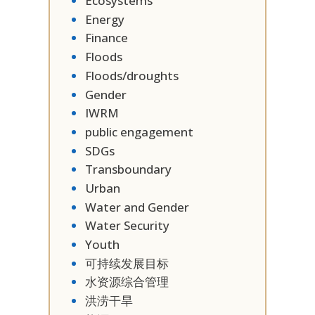
Ecosystems
Energy
Finance
Floods
Floods/droughts
Gender
IWRM
public engagement
SDGs
Transboundary
Urban
Water and Gender
Water Security
Youth
可持续发展目标
水资源综合管理
洪涝干旱