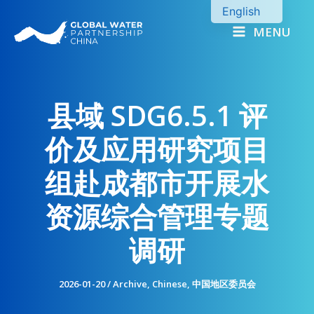
Skip
English
to
MENU
Chinese
content
县域 SDG6.5.1 评
价及应用研究项目
组赴成都市开展水
资源综合管理专题
调研
2026-01-20
/
Archive
,
Chinese
,
中国地区委员会