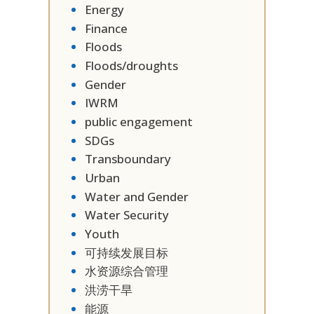
Energy
Finance
Floods
Floods/droughts
Gender
IWRM
public engagement
SDGs
Transboundary
Urban
Water and Gender
Water Security
Youth
可持续发展目标
水资源综合管理
洪涝干旱
能源